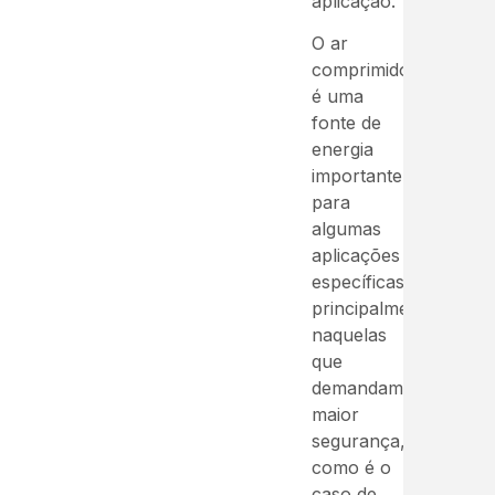
aplicação.
O ar
comprimido
é uma
fonte de
energia
importante
para
algumas
aplicações
específicas,
principalmente
naquelas
que
demandam
maior
segurança,
como é o
caso de