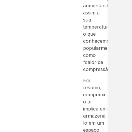
aumentando
assim a
sua
temperatura,
o que
conhecemos
popularmente
como
“calor de
compressão”.
Em
resumo,
comprimir
o ar
implica em
armazená-
lo em um
espaço