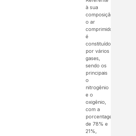
Referente
à sua
composição,
o ar
comprimido
é
constituído
por vários
gases,
sendo os
principais
o
nitrogênio
e o
oxigênio,
com a
porcentagem
de 78% e
21%,