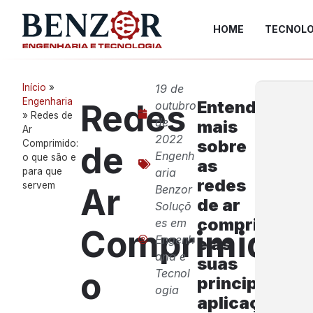
HOME
TECNOLO
Início
»
19 de
Engenharia
Entenda
Redes
outubro
»
Redes de
de
mais
Ar
2022
sobre
Comprimido:
de
Engenh
o que são e
as
para que
aria
redes
servem
Ar
Benzor
de ar
Soluçõ
comprimido
es em
Comprimido:
Engenh
e as
aria e
suas
o
Tecnol
principais
ogia
aplicações.