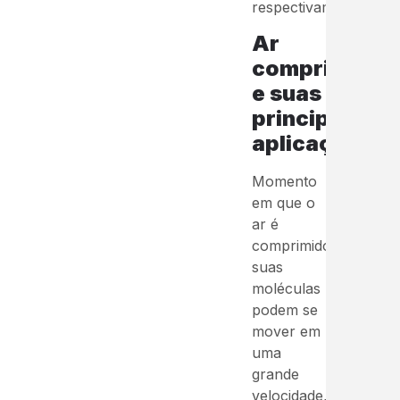
respectivamente.
Ar
comprimido
e suas
principais
aplicações
Momento
em que o
ar é
comprimido,
suas
moléculas
podem se
mover em
uma
grande
velocidade,