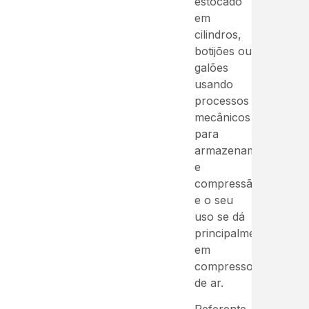
estocado
em
cilindros,
botijões ou
galões
usando
processos
mecânicos
para
armazenamento
e
compressão,
e o seu
uso se dá
principalmente
em
compressores
de ar.