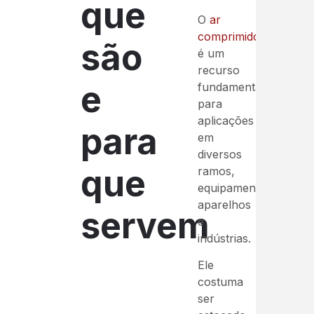
que
O
ar
comprimido
são
é um
recurso
e
fundamental
para
aplicações
para
em
diversos
que
ramos,
equipamentos,
aparelhos
servem
e
indústrias.
Ele
costuma
ser